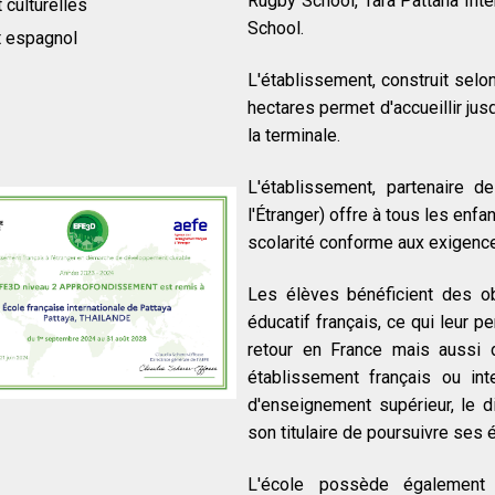
Rugby School, Tara Pattana Inte
 culturelles
School.
et espagnol
L'établissement, construit selo
hectares permet d'accueillir jus
la terminale.
L'établissement, partenaire d
l'Étranger) offre à tous les enf
scolarité conforme aux exigenc
Les élèves bénéficient des ob
éducatif français, ce qui leur 
retour en France mais aussi de
établissement français ou int
d'enseignement supérieur, le d
son titulaire de poursuivre ses 
L'école possède également