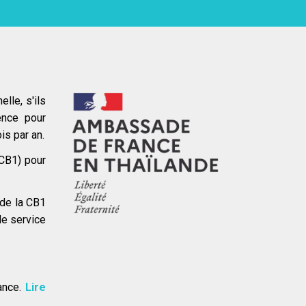
lle, s'ils
ence pour
is par an.
(CB1) pour
 de la CB1
le service
rance.
Lire