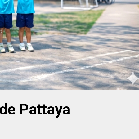
angues
neté
 de Pattaya