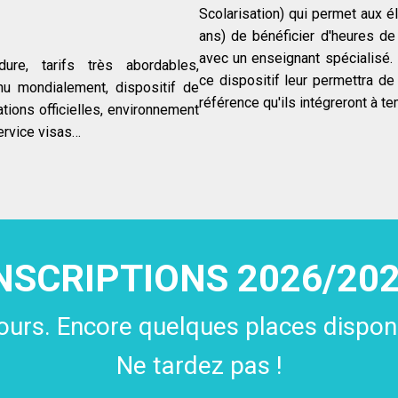
Scolarisation) qui permet aux 
ans) de bénéficier d'heures de
avec un enseignant spécialisé.
re, tarifs très abordables,
ce dispositif leur permettra d
nu mondialement, dispositif de
référence qu'ils intégreront à te
ations officielles, environnement
service visas…
 enfant ne parle pas fran
Ce n'est pas un problème !
Notre organisation « Bridge Class »
st parfaitement adaptée à ses besoi